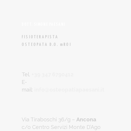
DOTT. SIMONE PAESANI
FISIOTERAPISTA
OSTEOPATA D.O. mROI
Tel.
+39 347 6790412
E-
mail:
info@osteopatiapaesani.it
Via Tiraboschi 36/g –
Ancona
c/o Centro Servizi Monte D’Ago