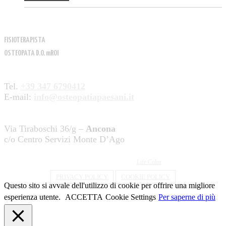
Dott. Simone Paesani
FISIOTERAPISTA
OSTEOPATA D.O. mROI
Tel.
+39 347 6790412
E-mail:
info@osteopatiapaesani.it
Via Tiraboschi 36/g –
Ancona
c/o Centro Servizi Monte D’Ago
@ 2021
Dott. Simone Paesani
Studio di Fisioterapia e Osteopatia. P.iva: 02177860422.
All right reserved | Project by
Life Color
PRIVACY POLICY
COOKIE POLICY
Questo sito si avvale dell'utilizzo di cookie per offrire una migliore
esperienza utente.
ACCETTA
Cookie Settings
Per saperne di più